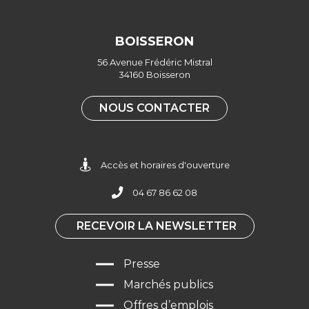
le
compte
BOISSERON
Facebook
56 Avenue Frédéric Mistral
34160 Boisseron
NOUS CONTACTER
Accès et horaires d'ouverture
04 67 86 62 08
RECEVOIR LA NEWSLETTER
Presse
Marchés publics
Offres d’emplois